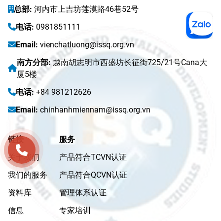
总部:
河内市上吉坊莲漠路46巷52号
电话:
0981851111
Email:
vienchatluong@issq.org.vn
南方分部:
越南胡志明市西盛坊长征街725/21号Cana大
厦5楼
电话:
+84 981212626
Email:
chinhanhmiennam@issq.org.vn
链接
服务
关于我们
产品符合TCVN认证
我们的服务
产品符合QCVN认证
资料库
管理体系认证
信息
专家培训