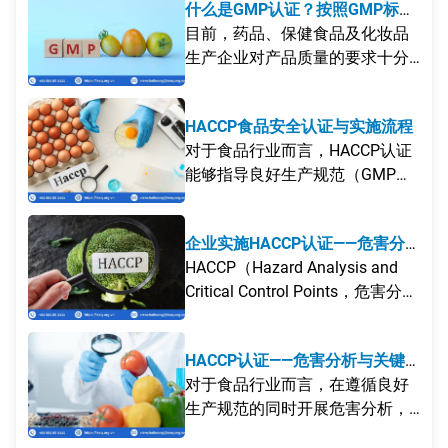
什么是GMP认证？按照GMP标准
实施生产管理有哪些好处？
目前，药品、保健食品及化妆品
生产企业对产品质量的要求十分
严格。因此，获得GMP认证证书
已成为生产工厂投入运营的必要
HACCP食品安全认证与实施流程
条件。
对于食品行业而言，HACCP认证
能够指导良好生产规范（GMP）
的实施，并通过危害分析确保食
品安全、卫生及产品质量。
企业实施HACCP认证——危害分
析与关键控制点体系的益处
HACCP（Hazard Analysis and
Critical Control Points，危害分析
与关键控制点）是一项国际食品
安全管理标准，通过风险管理、
HACCP认证——危害分析与关键
评估和控制食品生产、加工及流
控制点
对于食品行业而言，在遵循良好
通过程中的食品安全风险，确保
生产规范的同时开展危害分析，
食品安全。
以确保食品卫生与安全，企业可