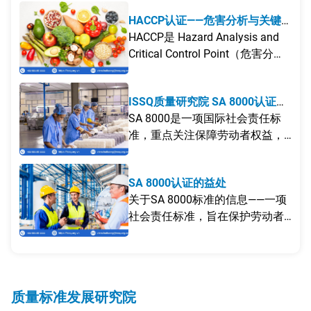
通过HACCP认证获得有效支持。
HACCP认证——危害分析与关键
控制点体系
HACCP是 Hazard Analysis and
Critical Control Point（危害分析
与关键控制点）的缩写，是一种
基于危害分析和关键控制原则建
ISSQ质量研究院 SA 8000认证
立的食品卫生安全管理体系，旨
——社会责任管理体系
SA 8000是一项国际社会责任标
在通过食品生产全过程的控制，
准，重点关注保障劳动者权益，
确保消费者的食品安全。
并建立安全、公平的工作环境。
SA 8000认证的益处
关于SA 8000标准的信息——一项
社会责任标准，旨在保护劳动者
权益并体现组织的社会责任。
质量标准发展研究院