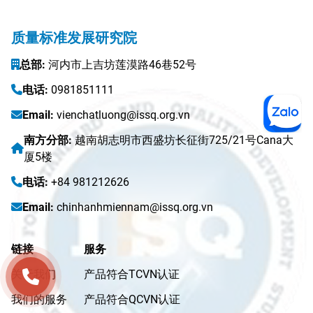
质量标准发展研究院
总部:
河内市上吉坊莲漠路46巷52号
电话:
0981851111
Email:
vienchatluong@issq.org.vn
南方分部:
越南胡志明市西盛坊长征街725/21号Cana大
厦5楼
电话:
+84 981212626
Email:
chinhanhmiennam@issq.org.vn
链接
服务
关于我们
产品符合TCVN认证
我们的服务
产品符合QCVN认证