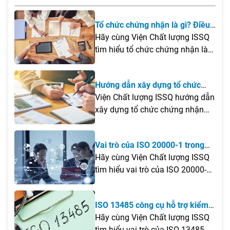
Tổ chức chứng nhận là gì? Điều
kiện để thành lập tổ chức chứng
Hãy cùng Viện Chất lượng ISSQ
nhận tại Việt Nam
tìm hiểu tổ chức chứng nhận là
gì, những điều kiện cần đáp ứng
để thành lập tại Việt Nam cũng
Hướng dẫn xây dựng tổ chức
như các lưu ý quan trọng giúp
chứng nhận
Viện Chất lượng ISSQ hướng dẫn
doanh nghiệp xây dựng tổ chức
xây dựng tổ chức chứng nhận
chứng nhận hiệu quả và đúng
theo ISO/IEC 17021 và ISO/IEC
quy định.
17065, từ khảo sát, đào tạo
Vai trò của ISO 20000-1 trong
chuyên gia, xây dựng hệ thống
quá trình chuyển đổi số của
Hãy cùng Viện Chất lượng ISSQ
quản lý đến đăng ký công nhận
doanh nghiệp
tìm hiểu vai trò của ISO 20000-
và đưa tổ chức vào vận hành
1trong quá trình chuyển đổi số
theo đúng quy định của pháp
của doanh nghiệp, cũng như
luật.
ISO 13485 công cụ hỗ trợ kiểm
những giá trị mà tiêu chuẩn này
soát quy trình sản xuất trang
Hãy cùng Viện Chất lượng ISSQ
mang lại đối với việc nâng cao
thiết bị y tế
tìm hiểu vai trò của ISO 13485