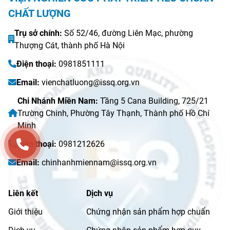
CHẤT LƯỢNG
Trụ sở chính:
Số 52/46, đường Liên Mạc, phường
Thượng Cát, thành phố Hà Nội
Điện thoại:
0981851111
Email:
vienchatluong@issq.org.vn
Chi Nhánh Miền Nam:
Tầng 5 Cana Building, 725/21
Trường Chinh, Phường Tây Thạnh, Thành phố Hồ Chí
Minh
Điện thoại:
0981212626
Email:
chinhanhmiennam@issq.org.vn
Liên kết
Dịch vụ
Giới thiệu
Chứng nhận sản phẩm hợp chuẩn