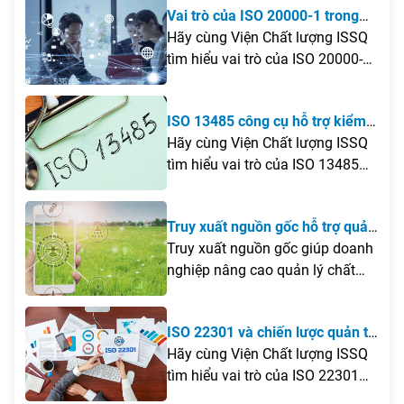
Vai trò của ISO 20000-1 trong
chuyên gia, xây dựng hệ thống
quá trình chuyển đổi số của
Hãy cùng Viện Chất lượng ISSQ
quản lý đến đăng ký công nhận
doanh nghiệp
tìm hiểu vai trò của ISO 20000-
và đưa tổ chức vào vận hành
1trong quá trình chuyển đổi số
theo đúng quy định của pháp
của doanh nghiệp, cũng như
luật.
ISO 13485 công cụ hỗ trợ kiểm
những giá trị mà tiêu chuẩn này
soát quy trình sản xuất trang
Hãy cùng Viện Chất lượng ISSQ
mang lại đối với việc nâng cao
thiết bị y tế
tìm hiểu vai trò của ISO 13485
chất lượng dịch vụ công nghệ
trong việc hỗ trợ nâng cao chất
thông tin trong bài viết dưới đây.
lượng và an toàn thiết bị y tế qua
Truy xuất nguồn gốc hỗ trợ quản
bài viết dưới đây.
lý chất lượng và kiểm soát rủi ro
Truy xuất nguồn gốc giúp doanh
sản phẩm
nghiệp nâng cao quản lý chất
lượng, kiểm soát rủi ro và đáp
ứng yêu cầu minh bạch sản
ISO 22301 và chiến lược quản trị
phẩm.
rủi ro doanh nghiệp
Hãy cùng Viện Chất lượng ISSQ
tìm hiểu vai trò của ISO 22301
trong chiến lược quản trị rủi ro