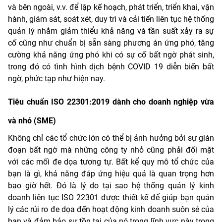
và bên ngoài, v.v. để lập kế hoạch, phát triển, triển khai, vận
hành, giám sát, soát xét, duy trì và cải tiến liên tục hệ thống
quản lý nhằm giảm thiểu khả năng và tần suất xảy ra sự
cố cũng như chuẩn bị sẵn sàng phương án ứng phó, tăng
cường khả năng ứng phó khi có sự cố bất ngờ phát sinh,
trong đó có tình hình dịch bệnh COVID 19 diễn biến bất
ngờ, phức tạp như hiện nay.
Tiêu chuẩn ISO 22301:2019 dành cho doanh nghiệp vừa
và nhỏ (SME)
Không chỉ các tổ chức lớn có thể bị ảnh hưởng bởi sự gián
đoạn bất ngờ mà những công ty nhỏ cũng phải đối mặt
với các mối đe dọa tương tự. Bất kể quy mô tổ chức của
bạn là gì, khả năng đáp ứng hiệu quả là quan trọng hơn
bao giờ hết. Đó là lý do tại sao hệ thống quản lý kinh
doanh liên tục ISO 22301 được thiết kế để giúp bạn quản
lý các rủi ro đe dọa đến hoạt động kinh doanh suôn sẻ của
bạn và đảm bảo sự tồn tại của nó trong lĩnh vực này trong