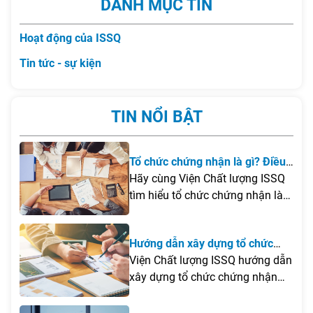
DANH MỤC TIN
Hoạt động của ISSQ
Tin tức - sự kiện
TIN NỔI BẬT
Tổ chức chứng nhận là gì? Điều
kiện để thành lập tổ chức chứng
Hãy cùng Viện Chất lượng ISSQ
nhận tại Việt Nam
tìm hiểu tổ chức chứng nhận là
gì, những điều kiện cần đáp ứng
để thành lập tại Việt Nam cũng
Hướng dẫn xây dựng tổ chức
như các lưu ý quan trọng giúp
chứng nhận
Viện Chất lượng ISSQ hướng dẫn
doanh nghiệp xây dựng tổ chức
xây dựng tổ chức chứng nhận
chứng nhận hiệu quả và đúng
theo ISO/IEC 17021 và ISO/IEC
quy định.
17065, từ khảo sát, đào tạo