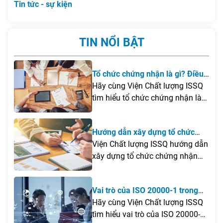
Tin tức - sự kiện
TIN NỔI BẬT
Tổ chức chứng nhận là gì? Điều
kiện để thành lập tổ chức chứng
Hãy cùng Viện Chất lượng ISSQ
nhận tại Việt Nam
tìm hiểu tổ chức chứng nhận là
gì, những điều kiện cần đáp ứng
để thành lập tại Việt Nam cũng
Hướng dẫn xây dựng tổ chức
như các lưu ý quan trọng giúp
chứng nhận
Viện Chất lượng ISSQ hướng dẫn
doanh nghiệp xây dựng tổ chức
xây dựng tổ chức chứng nhận
chứng nhận hiệu quả và đúng
theo ISO/IEC 17021 và ISO/IEC
quy định.
17065, từ khảo sát, đào tạo
Vai trò của ISO 20000-1 trong
chuyên gia, xây dựng hệ thống
quá trình chuyển đổi số của
Hãy cùng Viện Chất lượng ISSQ
quản lý đến đăng ký công nhận
doanh nghiệp
tìm hiểu vai trò của ISO 20000-
và đưa tổ chức vào vận hành