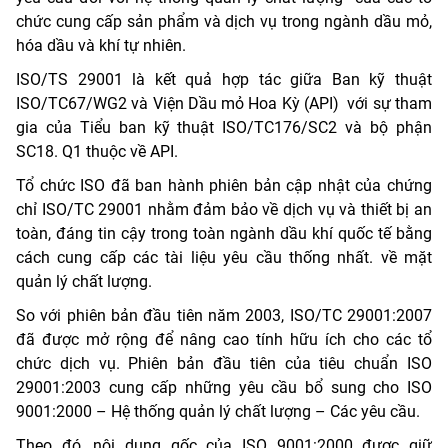
chức cung cấp sản phẩm và dịch vụ trong ngành dầu mỏ,
hóa dầu và khí tự nhiên.
ISO/TS 29001 là kết quả hợp tác giữa Ban kỹ thuật
ISO/TC67/WG2 và Viện Dầu mỏ Hoa Kỳ (API) với sự tham
gia của Tiểu ban kỹ thuật ISO/TC176/SC2 và bộ phận
SC18. Q1 thuộc về API.
Tổ chức ISO đã ban hành phiên bản cập nhật của chứng
chỉ ISO/TC 29001 nhằm đảm bảo về dịch vụ và thiết bị an
toàn, đáng tin cậy trong toàn ngành dầu khí quốc tế bằng
cách cung cấp các tài liệu yêu cầu thống nhất. về mặt
quản lý chất lượng.
So với phiên bản đầu tiên năm 2003, ISO/TC 29001:2007
đã được mở rộng để nâng cao tính hữu ích cho các tổ
chức dịch vụ. Phiên bản đầu tiên của tiêu chuẩn ISO
29001:2003 cung cấp những yêu cầu bổ sung cho ISO
9001:2000 – Hệ thống quản lý chất lượng – Các yêu cầu.
Theo đó, nội dung gốc của ISO 9001:2000 được giữ