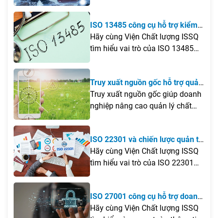
1trong quá trình chuyển đổi số
theo đúng quy định của pháp
của doanh nghiệp, cũng như
luật.
ISO 13485 công cụ hỗ trợ kiểm
những giá trị mà tiêu chuẩn này
soát quy trình sản xuất trang
Hãy cùng Viện Chất lượng ISSQ
mang lại đối với việc nâng cao
thiết bị y tế
tìm hiểu vai trò của ISO 13485
chất lượng dịch vụ công nghệ
trong việc hỗ trợ nâng cao chất
thông tin trong bài viết dưới đây.
lượng và an toàn thiết bị y tế qua
Truy xuất nguồn gốc hỗ trợ quản
bài viết dưới đây.
lý chất lượng và kiểm soát rủi ro
Truy xuất nguồn gốc giúp doanh
sản phẩm
nghiệp nâng cao quản lý chất
lượng, kiểm soát rủi ro và đáp
ứng yêu cầu minh bạch sản
ISO 22301 và chiến lược quản trị
phẩm.
rủi ro doanh nghiệp
Hãy cùng Viện Chất lượng ISSQ
tìm hiểu vai trò của ISO 22301
trong chiến lược quản trị rủi ro
doanh nghiệp và những giá trị
ISO 27001 công cụ hỗ trợ doanh
mà tiêu chuẩn này mang lại
nghiệp bảo mật an toàn thông
Hãy cùng Viện Chất lượng ISSQ
trong việc nâng cao khả năng