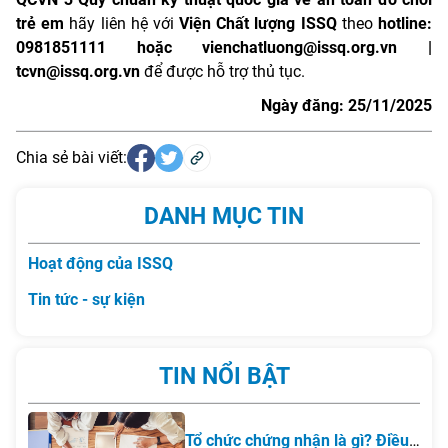
trẻ em
hãy liên hệ với
Viện Chất lượng ISSQ
theo
hotline:
0981851111 hoặc vienchatluong@issq.org.vn |
tcvn@issq.org.vn
để được hỗ trợ thủ tục.
Ngày đăng: 25/11/2025
Chia sẻ bài viết:
DANH MỤC TIN
Hoạt động của ISSQ
Tin tức - sự kiện
TIN NỔI BẬT
Tổ chức chứng nhận là gì? Điều