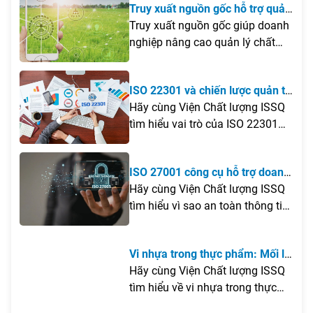
Truy xuất nguồn gốc hỗ trợ quản
bài viết dưới đây.
lý chất lượng và kiểm soát rủi ro
Truy xuất nguồn gốc giúp doanh
sản phẩm
nghiệp nâng cao quản lý chất
lượng, kiểm soát rủi ro và đáp
ứng yêu cầu minh bạch sản
ISO 22301 và chiến lược quản trị
phẩm.
rủi ro doanh nghiệp
Hãy cùng Viện Chất lượng ISSQ
tìm hiểu vai trò của ISO 22301
trong chiến lược quản trị rủi ro
doanh nghiệp và những giá trị
ISO 27001 công cụ hỗ trợ doanh
mà tiêu chuẩn này mang lại
nghiệp bảo mật an toàn thông
Hãy cùng Viện Chất lượng ISSQ
trong việc nâng cao khả năng
tin
tìm hiểu vì sao an toàn thông tin
ứng phó trước các biến động.
ngày càng trở nên cấp thiết và
vai trò của các giải pháp quản lý
Vi nhựa trong thực phẩm: Mối lo
trong việc bảo vệ dữ liệu doanh
từ các sản phẩm nhựa tiếp xúc
Hãy cùng Viện Chất lượng ISSQ
nghiệp.
trực tiếp với đồ ăn
tìm hiểu về vi nhựa trong thực
phẩm và các yêu cầu liên quan