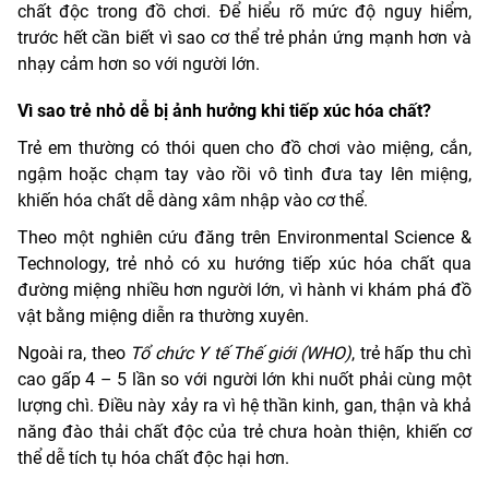
chất độc trong đồ chơi. Để hiểu rõ mức độ nguy hiểm,
trước hết cần biết vì sao cơ thể trẻ phản ứng mạnh hơn và
nhạy cảm hơn so với người lớn.
Vì sao trẻ nhỏ dễ bị ảnh hưởng khi tiếp xúc hóa chất?
Trẻ em thường có thói quen cho đồ chơi vào miệng, cắn,
ngậm hoặc chạm tay vào rồi vô tình đưa tay lên miệng,
khiến hóa chất dễ dàng xâm nhập vào cơ thể.
Theo một nghiên cứu đăng trên Environmental Science &
Technology, trẻ nhỏ có xu hướng tiếp xúc hóa chất qua
đường miệng nhiều hơn người lớn, vì hành vi khám phá đồ
vật bằng miệng diễn ra thường xuyên.
Ngoài ra, theo
Tổ chức Y tế Thế giới (WHO)
, trẻ hấp thu chì
cao gấp 4 – 5 lần so với người lớn khi nuốt phải cùng một
lượng chì. Điều này xảy ra vì hệ thần kinh, gan, thận và khả
năng đào thải chất độc của trẻ chưa hoàn thiện, khiến cơ
thể dễ tích tụ hóa chất độc hại hơn.