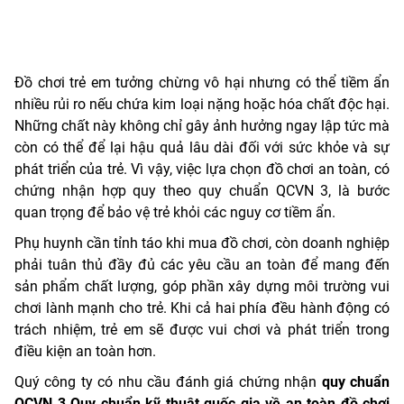
Đồ chơi trẻ em tưởng chừng vô hại nhưng có thể tiềm ẩn
nhiều rủi ro nếu chứa kim loại nặng hoặc hóa chất độc hại.
Những chất này không chỉ gây ảnh hưởng ngay lập tức mà
còn có thể để lại hậu quả lâu dài đối với sức khỏe và sự
phát triển của trẻ. Vì vậy, việc lựa chọn đồ chơi an toàn, có
chứng nhận hợp quy theo quy chuẩn QCVN 3, là bước
quan trọng để bảo vệ trẻ khỏi các nguy cơ tiềm ẩn.
Phụ huynh cần tỉnh táo khi mua đồ chơi, còn doanh nghiệp
phải tuân thủ đầy đủ các yêu cầu an toàn để mang đến
sản phẩm chất lượng, góp phần xây dựng môi trường vui
chơi lành mạnh cho trẻ. Khi cả hai phía đều hành động có
trách nhiệm, trẻ em sẽ được vui chơi và phát triển trong
điều kiện an toàn hơn.
Quý công ty có nhu cầu đánh giá chứng nhận
quy chuẩn
QCVN 3 Quy chuẩn kỹ thuật quốc gia về an toàn đồ chơi