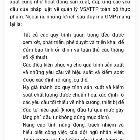
xuất cũng như hoạt động sản xuất, đáp ứng các yêu
cầu của pháp luật về quản lý VSATTP toàn bộ thực
phẩm. Ngoài ra, những lợi ích sau đây mà GMP mang
lại là:
Tất cả các quy trình quan trọng đều được
xem xét, phát triển, phê duyệt và triển khai để
đảm bảo tính ổn định và tuân thủ các thông
số kỹ thuật.
Các điều kiện phục vụ cho quá trình sản xuất
và những yêu cầu về hiệu suất và kiểm soát
được xác định rõ ràng, cụ thể.
Hạ giá thành do quy trình sản xuất và kiểm
soát chất lượng được chuẩn hóa, xác định rõ
các yêu cầu tối thiểu về nhà xưởng, thiết bị để
đầu tư hiệu quả (không đầu tư quá mức gây
lãng phí, đầu tư không đúng mục đích).
Nâng cao tính năng động, trách nhiệm và
hiểu biết công việc của đội ngũ nhân viên,
Tăng cường sự tin tưởng của khách hàng và