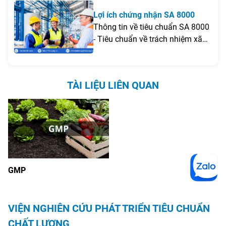
động, môi trường làm việc an
tượng tiêu dùng.
Lợi ích chứng nhận SA 8000
toàn - công bằng.
Thông tin về tiêu chuẩn SA 8000
- Tiêu chuẩn về trách nhiệm xã
hội, tiêu chí bảo vệ quyền lợi cho
người lao động, thể hiện trách
nhiệm của tổ chức.
TÀI LIỆU LIÊN QUAN
GMP
VIỆN NGHIÊN CỨU PHÁT TRIỂN TIÊU CHUẨN
CHẤT LƯỢNG