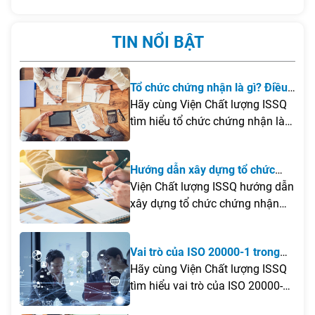
TIN NỔI BẬT
Tổ chức chứng nhận là gì? Điều
kiện để thành lập tổ chức chứng
Hãy cùng Viện Chất lượng ISSQ
nhận tại Việt Nam
tìm hiểu tổ chức chứng nhận là
gì, những điều kiện cần đáp ứng
để thành lập tại Việt Nam cũng
Hướng dẫn xây dựng tổ chức
như các lưu ý quan trọng giúp
chứng nhận
Viện Chất lượng ISSQ hướng dẫn
doanh nghiệp xây dựng tổ chức
xây dựng tổ chức chứng nhận
chứng nhận hiệu quả và đúng
theo ISO/IEC 17021 và ISO/IEC
quy định.
17065, từ khảo sát, đào tạo
Vai trò của ISO 20000-1 trong
chuyên gia, xây dựng hệ thống
quá trình chuyển đổi số của
Hãy cùng Viện Chất lượng ISSQ
quản lý đến đăng ký công nhận
doanh nghiệp
tìm hiểu vai trò của ISO 20000-
và đưa tổ chức vào vận hành
1trong quá trình chuyển đổi số
theo đúng quy định của pháp