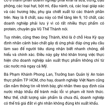
Có 8 thành phần doanh nghiệp phải khai là sữa, trứng, đậu
phộng, các loại hạt, bột mì, đậu nành, cá, các loại giáp xác
và các hương liệu, phụ gia chiết xuất từ các thành phần
trên. Nay là 8 chất, sau này có thể tăng lên 9, 10 chất, các
doanh nghiệp phải lưu ý vì có rất nhiều thực phẩm có
protein, chuyên gia Vũ Thế Thành nói.
Tuy nhiên, cũng theo ông Thành, khó là ở chỗ Hoa Kỳ quy
định nhãn cảnh báo chất gây dị ứng phải đáp ứng yêu cầu
làm sao để người tiêu dùng nhận biết nhanh chóng, dễ
hiểu và chính xác. Điều này gây khó khăn trong việc thực
hiện cho doanh nghiệp sản xuất thực phẩm không chỉ từ
các nước mà ngay cả Mỹ.
Bà Phạm Khánh Phong Lan, Trưởng ban Quản lý An toàn
thực phẩm TP HCM, cho hay, doanh nghiệp Việt Nam cũng
cần nắm thông tin về trình bày, ghi nhãn theo quy định của
nước nhập khẩu để tránh mắc lỗi vi phạm về hình thức.
Như thế, chất lượng sản phẩm là chưa đủ, doanh nghiệp
có thể trả giá đắt vì ghi nhãn không đúng khi xuất khẩu.