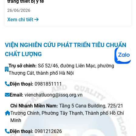
trang thiết bị y tế
26/06/2026
Xem chi tiết
VIỆN NGHIÊN CỨU PHÁT TRIỂN TIÊU CHUẨN
CHẤT LƯỢNG
Trụ sở chính:
Số 52/46, đường Liên Mạc, phường
Thượng Cát, thành phố Hà Nội
Điện thoại:
0981851111
Email:
vienchatluong@issq.org.vn
Chi Nhánh Miền Nam:
Tầng 5 Cana Building, 725/21
Trường Chinh, Phường Tây Thạnh, Thành phố Hồ Chí
Minh
Điện thoại:
0981212626