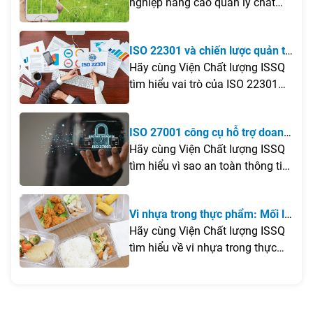
sản phẩm
nghiệp nâng cao quản lý chất
lượng, kiểm soát rủi ro và đáp
ứng yêu cầu minh bạch sản
ISO 22301 và chiến lược quản trị
phẩm.
rủi ro doanh nghiệp
Hãy cùng Viện Chất lượng ISSQ
tìm hiểu vai trò của ISO 22301
trong chiến lược quản trị rủi ro
doanh nghiệp và những giá trị
ISO 27001 công cụ hỗ trợ doanh
mà tiêu chuẩn này mang lại
nghiệp bảo mật an toàn thông
Hãy cùng Viện Chất lượng ISSQ
trong việc nâng cao khả năng
tin
tìm hiểu vì sao an toàn thông tin
ứng phó trước các biến động.
ngày càng trở nên cấp thiết và
vai trò của các giải pháp quản lý
Vi nhựa trong thực phẩm: Mối lo
trong việc bảo vệ dữ liệu doanh
từ các sản phẩm nhựa tiếp xúc
Hãy cùng Viện Chất lượng ISSQ
nghiệp.
trực tiếp với đồ ăn
tìm hiểu về vi nhựa trong thực
phẩm và các yêu cầu liên quan
đến bao bì, dụng cụ nhựa tiếp
xúc trực tiếp với thực phẩm theo