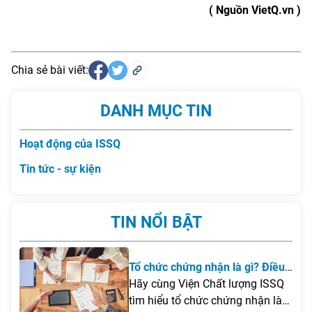
( Nguồn VietQ.vn )
Chia sẻ bài viết:
DANH MỤC TIN
Hoạt động của ISSQ
Tin tức - sự kiện
TIN NỔI BẬT
Tổ chức chứng nhận là gì? Điều
kiện để thành lập tổ chức chứng
Hãy cùng Viện Chất lượng ISSQ
nhận tại Việt Nam
tìm hiểu tổ chức chứng nhận là