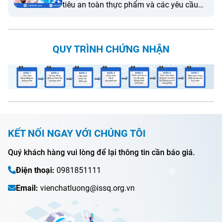
tiêu an toàn thực phẩm và các yêu cầu
quản lý đối với nước khoáng thiên nhiên
đóng chai và nước uống đóng chai được
sử dụng với mục đích giải khát. Quy
QUY TRÌNH CHỨNG NHẬN
chuẩn này không áp dụng đối với thực
phẩm chức năng.
KẾT NỐI NGAY VỚI CHÚNG TÔI
Quý khách hàng vui lòng để lại thông tin cần báo giá.
Điện thoại:
0981851111
Email:
vienchatluong@issq.org.vn