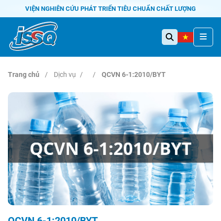
VIỆN NGHIÊN CỨU PHÁT TRIỂN TIÊU CHUẨN CHẤT LƯỢNG
Trang chủ
Dịch vụ
QCVN 6-1:2010/BYT
QCVN 6-1:2010/BYT