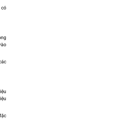
 có
ong
vào
các
iệu
iệu
đặc