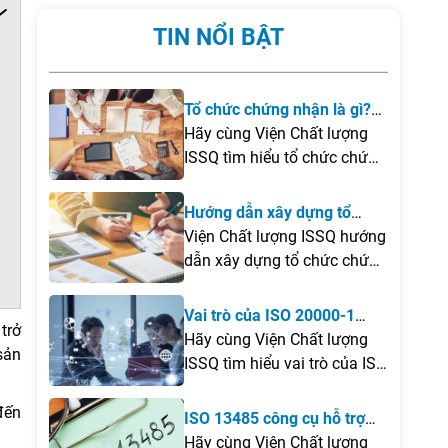
TIN NỔI BẬT
Tổ chức chứng nhận là gì?
Điều kiện để thành lập tổ
Hãy cùng Viện Chất lượng
chức chứng nhận tại Việt
ISSQ tìm hiểu tổ chức chứng
Nam
nhận là gì, những điều kiện
cần đáp ứng để thành lập
Hướng dẫn xây dựng tổ
tại Việt Nam cũng như các
chức chứng nhận
Viện Chất lượng ISSQ hướng
lưu ý quan trọng giúp doanh
dẫn xây dựng tổ chức chứng
nghiệp xây dựng tổ chức
nhận theo ISO/IEC 17021 và
chứng nhận hiệu quả và
ISO/IEC 17065, từ khảo sát,
Vai trò của ISO 20000-1
đúng quy định.
trở
đào tạo chuyên gia, xây
trong quá trình chuyển đổi
Hãy cùng Viện Chất lượng
sản
dựng hệ thống quản lý đến
số của doanh nghiệp
ISSQ tìm hiểu vai trò của ISO
đăng ký công nhận và đưa
20000-1trong quá trình
tổ chức vào vận hành theo
chuyển đổi số của doanh
đến
ISO 13485 công cụ hỗ trợ
đúng quy định của pháp
nghiệp, cũng như những giá
kiểm soát quy trình sản xuất
Hãy cùng Viện Chất lượng