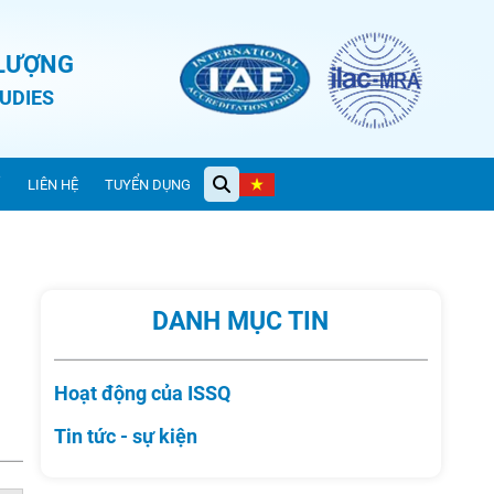
 LƯỢNG
UDIES
Ỉ
LIÊN HỆ
TUYỂN DỤNG
DANH MỤC TIN
Hoạt động của ISSQ
Tin tức - sự kiện