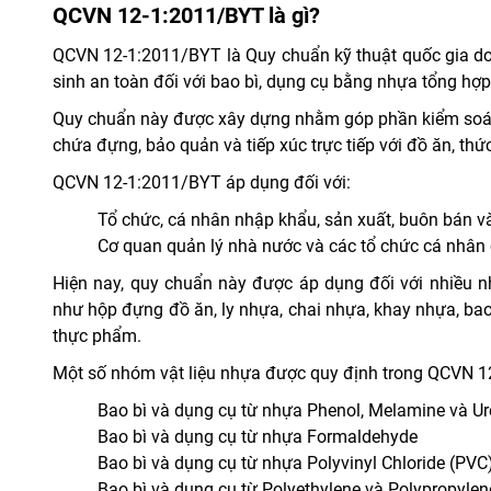
QCVN 12-1:2011/BYT là gì?
QCVN 12-1:2011/BYT là Quy chuẩn kỹ thuật quốc gia do 
sinh an toàn đối với bao bì, dụng cụ bằng nhựa tổng hợp 
Quy chuẩn này được xây dựng nhằm góp phần kiểm soát
chứa đựng, bảo quản và tiếp xúc trực tiếp với đồ ăn, thứ
QCVN 12-1:2011/BYT áp dụng đối với:
Tổ chức, cá nhân nhập khẩu, sản xuất, buôn bán v
Cơ quan quản lý nhà nước và các tổ chức cá nhân 
Hiện nay, quy chuẩn này được áp dụng đối với nhiều 
như hộp đựng đồ ăn, ly nhựa, chai nhựa, khay nhựa, bao
thực phẩm.
Một số nhóm vật liệu nhựa được quy định trong QCVN 
Bao bì và dụng cụ từ nhựa Phenol, Melamine và Ur
Bao bì và dụng cụ từ nhựa Formaldehyde
Bao bì và dụng cụ từ nhựa Polyvinyl Chloride (PVC
Bao bì và dụng cụ từ Polyethylene và Polypropylen