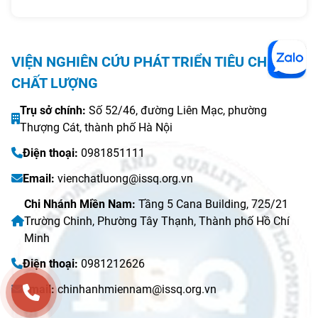
người lao động, thể hiện trách
nhiệm của tổ chức.
VIỆN NGHIÊN CỨU PHÁT TRIỂN TIÊU CHUẨN
CHẤT LƯỢNG
Trụ sở chính:
Số 52/46, đường Liên Mạc, phường
Thượng Cát, thành phố Hà Nội
Điện thoại:
0981851111
Email:
vienchatluong@issq.org.vn
Chi Nhánh Miền Nam:
Tầng 5 Cana Building, 725/21
Trường Chinh, Phường Tây Thạnh, Thành phố Hồ Chí
Minh
Điện thoại:
0981212626
Email:
chinhanhmiennam@issq.org.vn