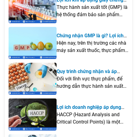
nhận GMP
Thực hành sản xuất tốt (GMP) là
hệ thống đảm bảo sản phẩm
được sản xuất liên tục và được
kiểm soát theo tiêu chuẩn chất
Chứng nhận GMP là gì? Lợi ích
lượng.
khi áp dụng quy trình sản xuất
Hiện nay, trên thị trường các nhà
theo tiêu chuẩn GMP?
máy sản xuất thuốc, thực phẩm
bảo vệ sức khỏe, hóa mỹ phẩm
đòi hỏi về yêu cầu chất lượng rất
Quy trình chứng nhận và áp
chặt chẽ. Vì vậy, giấy chứng
dụng HACCP trong an toàn thực
Đối với lĩnh vực thực phẩm, để
nhận GMP là điều kiện cần thiết
phẩm
hướng dẫn thực hành sản xuất
để nhà máy đi vào hoạt động.
tốt và phân tích được những mối
nguy nhằm đảm bảo an toàn vệ
Lợi ích doanh nghiệp áp dụng
sinh và chất lượng thực phẩm sẽ
chứng nhận HACCP Hệ thống
HACCP (Hazard Analysis and
được hỗ trợ bởi chứng chỉ
Phân tích mối nguy và Kiểm soát
Critical Control Points) là một
HACCP.
điểm tới hạn
tiêu chuẩn quản lý quốc tế về an
toàn thực phẩm bằng việc quản