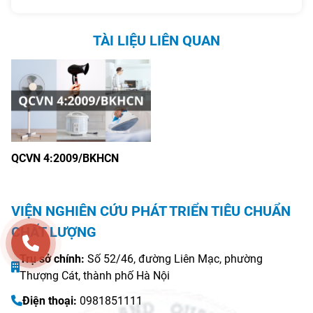
QCVN 16:2023/BXD trong bài
được chứng nhận hợp quy theo
viết dưới đây.
QCVN 12-1:2011/BYT.
TÀI LIỆU LIÊN QUAN
QCVN 4:2009/BKHCN
VIỆN NGHIÊN CỨU PHÁT TRIỂN TIÊU CHUẨN
CHẤT LƯỢNG
Trụ sở chính:
Số 52/46, đường Liên Mạc, phường
Thượng Cát, thành phố Hà Nội
Điện thoại:
0981851111