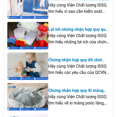
chì trong sơn?
Hãy cùng Viện Chất lượng ISSQ
tìm hiểu vì sao cần kiểm soát
hàm lượng chì trong sơn, những
lợi ích của việc tuân thủ quy định
Lợi ích chứng nhận hợp quy quy
và các giải pháp giúp doanh
bao bì, dụng cụ nhựa theo QCVN
Hãy cùng Viện Chất lượng ISSQ
nghiệp nâng cao chất lượng sản
12-1:2011/BYT
tìm hiểu những lợi ích của chứng
phẩm trước khi đưa ra thị trường.
nhận hợp quy bao bì, dụng cụ
nhựa theo QCVN 12-1:2011/BYT
Chứng nhận hợp quy đồ chơi
trong bài viết dưới đây.
búp bê dành cho trẻ em theo
Hãy cùng Viện Chất lượng ISSQ
QCVN 3
tìm hiểu các yêu cầu của QCVN
3:2019/BKHCN cũng như lợi ích
của hoạt động chứng nhận hợp
Chứng nhận hợp quy Xi măng
quy đối với đồ chơi búp bê dành
poóc lăng theo QCVN 16
Hãy cùng Viện Chất lượng ISSQ
cho trẻ em trong bài viết dưới
tìm hiểu về xi măng poóc lăng,
đây.
các yêu cầu của QCVN
16:2023/BXD cũng như lợi ích