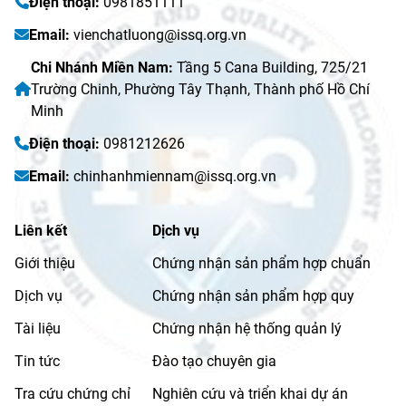
Điện thoại:
0981851111
Email:
vienchatluong@issq.org.vn
Chi Nhánh Miền Nam:
Tầng 5 Cana Building, 725/21
Trường Chinh, Phường Tây Thạnh, Thành phố Hồ Chí
Minh
Điện thoại:
0981212626
Email:
chinhanhmiennam@issq.org.vn
Liên kết
Dịch vụ
Giới thiệu
Chứng nhận sản phẩm hợp chuẩn
Dịch vụ
Chứng nhận sản phẩm hợp quy
Tài liệu
Chứng nhận hệ thống quản lý
Tin tức
Đào tạo chuyên gia
Tra cứu chứng chỉ
Nghiên cứu và triển khai dự án