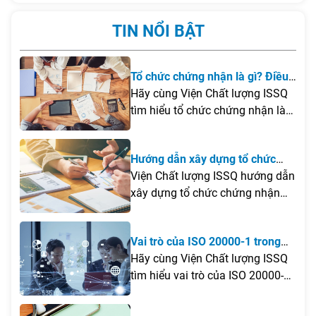
TIN NỔI BẬT
Tổ chức chứng nhận là gì? Điều
kiện để thành lập tổ chức chứng
Hãy cùng Viện Chất lượng ISSQ
nhận tại Việt Nam
tìm hiểu tổ chức chứng nhận là
gì, những điều kiện cần đáp ứng
để thành lập tại Việt Nam cũng
Hướng dẫn xây dựng tổ chức
như các lưu ý quan trọng giúp
chứng nhận
Viện Chất lượng ISSQ hướng dẫn
doanh nghiệp xây dựng tổ chức
xây dựng tổ chức chứng nhận
chứng nhận hiệu quả và đúng
theo ISO/IEC 17021 và ISO/IEC
quy định.
17065, từ khảo sát, đào tạo
Vai trò của ISO 20000-1 trong
chuyên gia, xây dựng hệ thống
quá trình chuyển đổi số của
Hãy cùng Viện Chất lượng ISSQ
quản lý đến đăng ký công nhận
doanh nghiệp
tìm hiểu vai trò của ISO 20000-
và đưa tổ chức vào vận hành
1trong quá trình chuyển đổi số
theo đúng quy định của pháp
của doanh nghiệp, cũng như
luật.