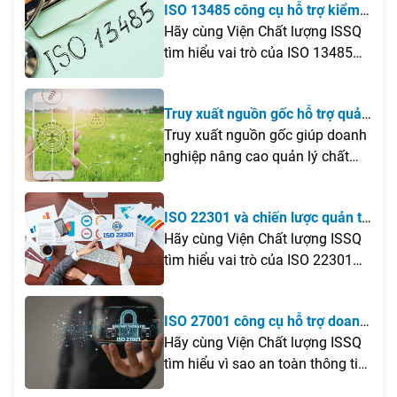
ISO 13485 công cụ hỗ trợ kiểm
những giá trị mà tiêu chuẩn này
soát quy trình sản xuất trang
Hãy cùng Viện Chất lượng ISSQ
mang lại đối với việc nâng cao
thiết bị y tế
tìm hiểu vai trò của ISO 13485
chất lượng dịch vụ công nghệ
trong việc hỗ trợ nâng cao chất
thông tin trong bài viết dưới đây.
lượng và an toàn thiết bị y tế qua
Truy xuất nguồn gốc hỗ trợ quản
bài viết dưới đây.
lý chất lượng và kiểm soát rủi ro
Truy xuất nguồn gốc giúp doanh
sản phẩm
nghiệp nâng cao quản lý chất
lượng, kiểm soát rủi ro và đáp
ứng yêu cầu minh bạch sản
ISO 22301 và chiến lược quản trị
phẩm.
rủi ro doanh nghiệp
Hãy cùng Viện Chất lượng ISSQ
tìm hiểu vai trò của ISO 22301
trong chiến lược quản trị rủi ro
doanh nghiệp và những giá trị
ISO 27001 công cụ hỗ trợ doanh
mà tiêu chuẩn này mang lại
nghiệp bảo mật an toàn thông
Hãy cùng Viện Chất lượng ISSQ
trong việc nâng cao khả năng
tin
tìm hiểu vì sao an toàn thông tin
ứng phó trước các biến động.
ngày càng trở nên cấp thiết và