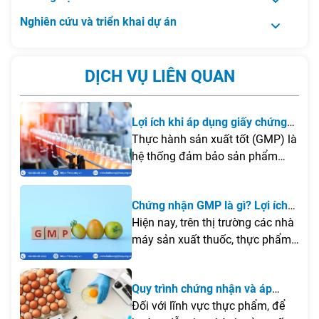
Nghiên cứu và triển khai dự án
DỊCH VỤ LIÊN QUAN
Lợi ích khi áp dụng giấy chứng
nhận GMP
Thực hành sản xuất tốt (GMP) là
hệ thống đảm bảo sản phẩm
được sản xuất liên tục và được
kiểm soát theo tiêu chuẩn chất
Chứng nhận GMP là gì? Lợi ích
lượng.
khi áp dụng quy trình sản xuất
Hiện nay, trên thị trường các nhà
theo tiêu chuẩn GMP?
máy sản xuất thuốc, thực phẩm
bảo vệ sức khỏe, hóa mỹ phẩm
đòi hỏi về yêu cầu chất lượng rất
Quy trình chứng nhận và áp
chặt chẽ. Vì vậy, giấy chứng
dụng HACCP trong an toàn thực
Đối với lĩnh vực thực phẩm, để
nhận GMP là điều kiện cần thiết