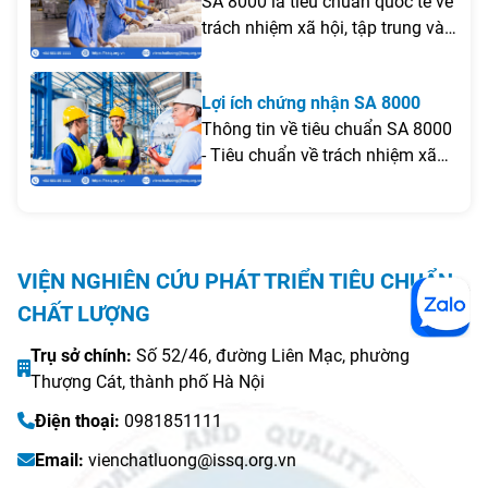
- Hệ thống quản lý trách nhiệm
SA 8000 là tiêu chuẩn quốc tế về
mối nguy và kiểm soát tới hạn
xã hội
trách nhiệm xã hội, tập trung vào
trong quá trình sản xuất thực
việc đảm bảo quyền lợi người lao
phẩm đảm bảo an toàn cho đối
động, môi trường làm việc an
tượng tiêu dùng.
Lợi ích chứng nhận SA 8000
toàn - công bằng.
Thông tin về tiêu chuẩn SA 8000
- Tiêu chuẩn về trách nhiệm xã
hội, tiêu chí bảo vệ quyền lợi cho
người lao động, thể hiện trách
nhiệm của tổ chức.
VIỆN NGHIÊN CỨU PHÁT TRIỂN TIÊU CHUẨN
CHẤT LƯỢNG
Trụ sở chính:
Số 52/46, đường Liên Mạc, phường
Thượng Cát, thành phố Hà Nội
Điện thoại:
0981851111
Email:
vienchatluong@issq.org.vn